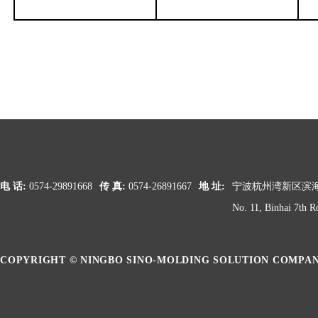
电 话:
0574-29891668
传 真:
0574-26891667
地 址:
宁波杭州湾新区滨海
No. 11, Binhai 7th 
COPYRIGHT © NINGBO SINO-MOLDING SOLUTION COMPA