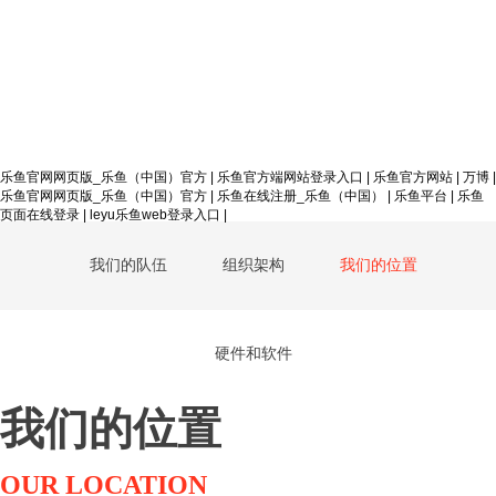
乐鱼官网网页版_乐鱼（中国）官方
|
乐鱼官方端网站登录入口
|
乐鱼官方网站
|
万博
|
乐鱼官网网页版_乐鱼（中国）官方
|
乐鱼在线注册_乐鱼（中国）
|
乐鱼平台
|
乐鱼
页面在线登录
|
leyu乐鱼web登录入口
|
我们的队伍
组织架构
我们的位置
硬件和软件
我们的位置
OUR LOCATION