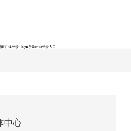
页面在线登录
|
leyu乐鱼web登录入口
|
体中心