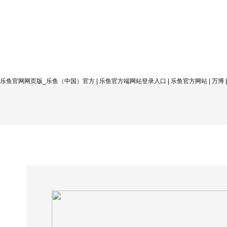
乐鱼官网网页版_乐鱼（中国）官方
|
乐鱼官方端网站登录入口
|
乐鱼官方网站
|
万博