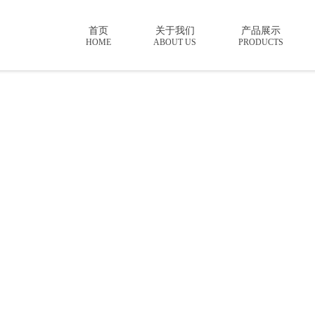
首页
关于我们
产品展示
HOME
ABOUT US
PRODUCTS