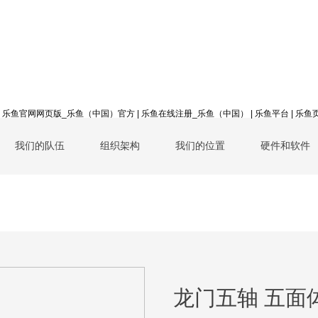
|
乐鱼官网网页版_乐鱼（中国）官方
|
乐鱼在线注册_乐鱼（中国）
|
乐鱼平台
|
乐鱼
我们的队伍
组织架构
我们的位置
硬件和软件
龙门五轴 五面