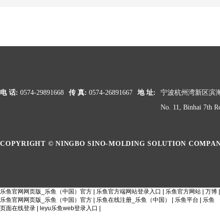
电 话:
0574-29891668
传 真:
0574-26891667
地 址:
宁波杭州湾新区滨海
No. 11, Binhai 7th 
COPYRIGHT © NINGBO SINO-MOLDING SOLUTION COMPA
乐鱼官网网页版_乐鱼（中国）官方
|
乐鱼官方端网站登录入口
|
乐鱼官方网站
|
万博
|
乐鱼官网网页版_乐鱼（中国）官方
|
乐鱼在线注册_乐鱼（中国）
|
乐鱼平台
|
乐鱼
页面在线登录
|
leyu乐鱼web登录入口
|